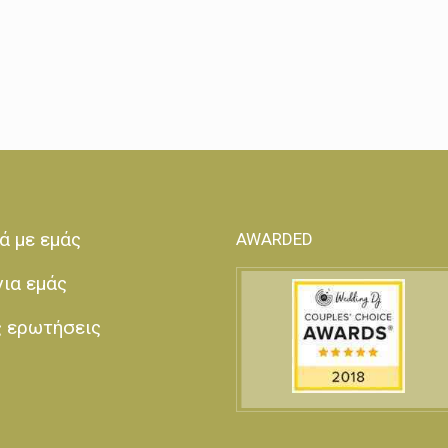
ά με εμάς
AWARDED
για εμάς
ς ερωτήσεις