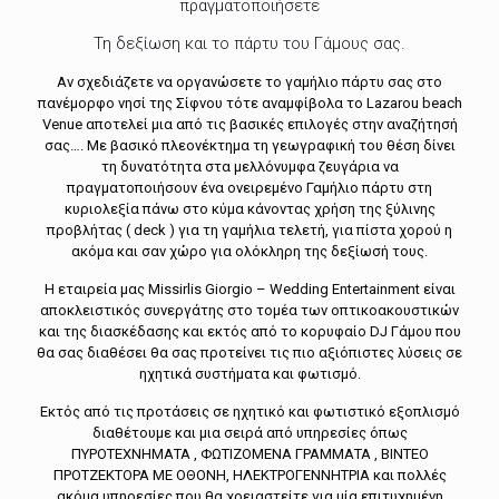
πραγματοποιήσετε
Τη δεξίωση και το πάρτυ του Γάμους σας.
Αν σχεδιάζετε να οργανώσετε το γαμήλιο πάρτυ σας στο
πανέμορφο νησί της Σίφνου τότε αναμφίβολα το Lazarou beach
Venue αποτελεί μια από τις βασικές επιλογές στην αναζήτησή
σας…. Με βασικό πλεονέκτημα τη γεωγραφική του θέση δίνει
τη δυνατότητα στα μελλόνυμφα ζευγάρια να
πραγματοποιήσουν ένα ονειρεμένο Γαμήλιο πάρτυ στη
κυριολεξία πάνω στο κύμα κάνοντας χρήση της ξύλινης
προβλήτας ( deck ) για τη γαμήλια τελετή, για πίστα χορού η
ακόμα και σαν χώρο για ολόκληρη της δεξίωσή τους.
Η εταιρεία μας Missirlis Giorgio – Wedding Entertainment είναι
αποκλειστικός συνεργάτης στο τομέα των οπτικοακουστικών
και της διασκέδασης και εκτός από το κορυφαίο DJ Γάμου που
θα σας διαθέσει θα σας προτείνει τις πιο αξιόπιστες λύσεις σε
ηχητικά συστήματα και φωτισμό.
Εκτός από τις προτάσεις σε ηχητικό και φωτιστικό εξοπλισμό
διαθέτουμε και μια σειρά από υπηρεσίες όπως
ΠΥΡΟΤΕΧΝΗΜΑΤΑ , ΦΩΤΙΖΟΜΕΝΑ ΓΡΑΜΜΑΤΑ , ΒΙΝΤΕΟ
ΠΡΟΤΖΕΚΤΟΡΑ ΜΕ ΟΘΟΝΗ, ΗΛΕΚΤΡΟΓΕΝΝΗΤΡΙΑ και πολλές
ακόμα υπηρεσίες που θα χρειαστείτε για μία επιτυχημένη