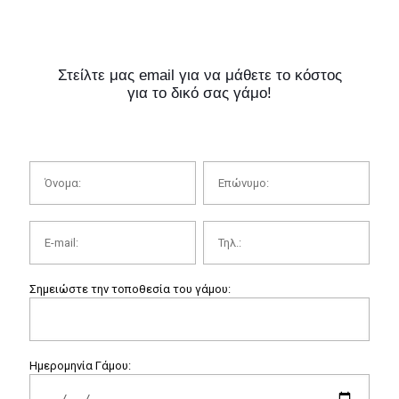
μας ρίζες και το αφήσαμε πάνω στην ομαδα
των djs) •η ποιότητα του ήχου άψογη •ο
φωτισμός τέλειος, (σύμφωνα με την ομαδα
βιντεοσκόπησης μας έδωσε και αλλη
προοπτική στο βίντεο) Εύχομαι να μένει αυτη
η γλυκια γεύση σε καθε νέο ζευγαρι και να μην
αποτελεί απλα ενα πάρτυ!
Στείλτε μας email για να μάθετε το κόστος
για το δικό σας γάμο!