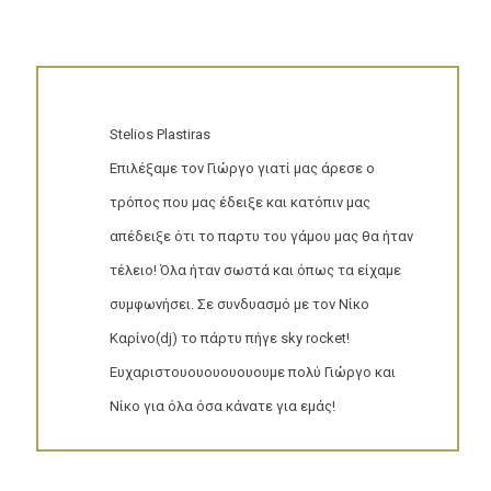
Thodoris Diodoro (Momix Mollecular Bar owner
)
Θέλω να ευχαριστήσω και απο εδω για τις
άψογες υπηρεσίες σας στο Γάμο μας στον
Πολυχώρο Λωλου. Με ολη την επίγνωση της
σημασίας μιας συμβουλής για την ημέρα του
Γαμου δε θα πρότεινα κατι μέτριο σε κανενα
ζευγαρι που αγωνία να οργανώσει το γάμο
του. •Εμεις γυρίσαμε στο σπίτι μας στις 9:30 !
•η μουσικη ήταν φανταστική ! (Εξηγήσαμε
περίπου τα γούστα μας και τις γεωγραφικές