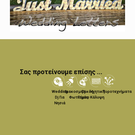
Σας προτείνουμε επίσης ...
Wedding
Διακοσμητικός
Dj
Ηχητική
Πυροτεχνήματα
Dj Για
Φωτισμός
Γάμου
Κάλυψη
Νησιά