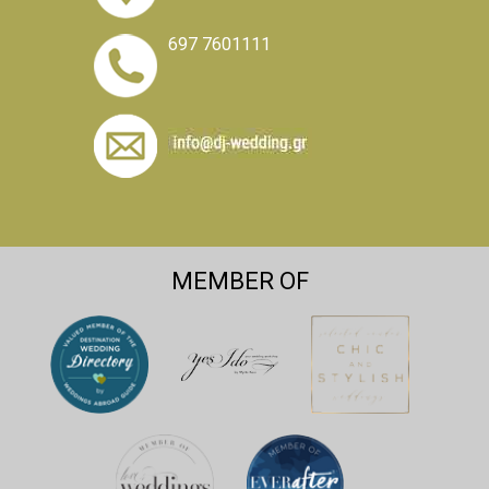
AWARDED
Αγησιλάου 15 Καλλιθέα
Δείτε μας στο χάρτη
697 7601111