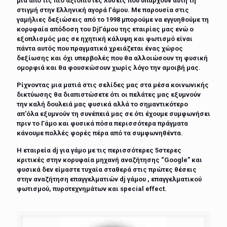
μία από τις πιο αξιόπιστες λύσεις που υπάρχουν αυτή τη
στιγμή στην Ελληνική αγορά Γάμου. Με παρουσία στις
γαμήλιες δεξιώσεις από το 1998 μπορούμε να εγγυηθούμε τη
κορυφαία απόδοση του DjΓάμου της εταιρίας μας ενώ ο
εξοπλισμός μας σε ηχητική κάλυψη και φωτισμό είναι
πάντα αυτός που πραγματικά χρειάζεται ένας χώρος
δεξίωσης και όχι υπερβολές που θα αλλοιώσουν τη φυσική
ομορφιά και θα φουσκώσουν χωρίς λόγο την αμοιβή μας.
Ρίχνοντας μια ματιά στις σελίδες μας στα μέσα κοινωνικής
δικτύωσης θα διαπιστώσετε ότι οι πελάτες μας εξυμνούν
την καλή δουλειά μας φυσικά αλλά το σημαντικότερο
απ'όλα εξυμνούν τη συνέπειά μας σε ότι έχουμε συμφωνήσει
πριν το Γάμο και φυσικά πόσα περισσότερα πράγματα
κάνουμε πολλές φορές πέρα από τα συμφωνηθέντα.
Η εταιρεία dj για γάμο με τις περισσότερες 5στερες
κριτικές στην κορυφαία μηχανή αναζήτησης “Google” και
φυσικά δεν είμαστε τυχαία σταθερά στις πρώτες θέσεις
στην αναζήτηση επαγγελματιών dj γάμου , επαγγελματικού
φωτισμού, πυροτεχνημάτων και special effect.