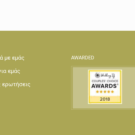
ά με εμάς
AWARDED
για εμάς
ς ερωτήσεις