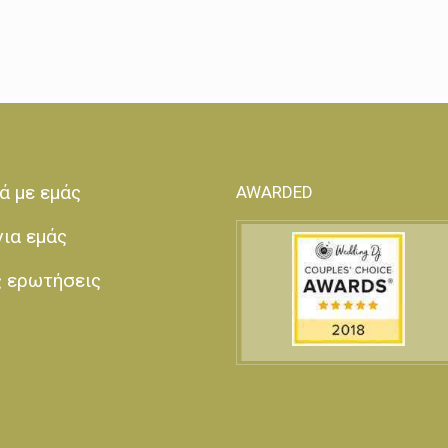
ά με εμάς
AWARDED
για εμάς
ς ερωτήσεις