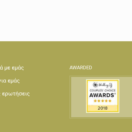
ά με εμάς
AWARDED
για εμάς
ς ερωτήσεις