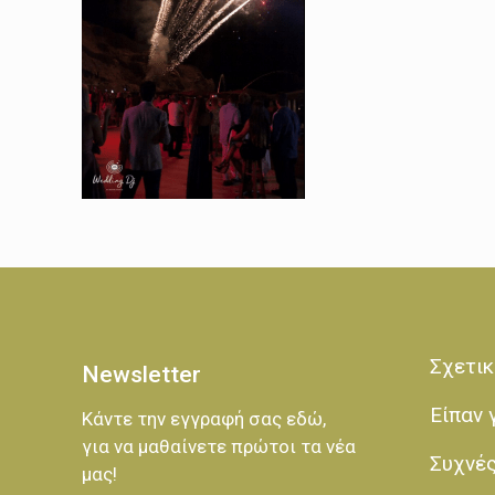
Σχετικ
Newsletter
Είπαν 
Κάντε την εγγραφή σας εδώ,
για να μαθαίνετε πρώτοι τα νέα
Συχνέ
μας!