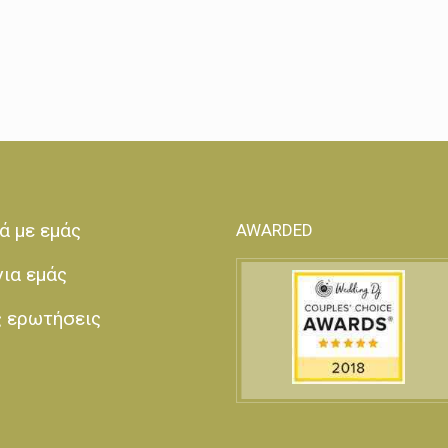
ά με εμάς
AWARDED
για εμάς
ς ερωτήσεις