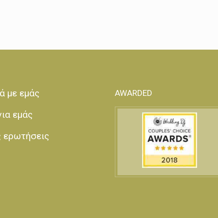
ά με εμάς
AWARDED
για εμάς
ς ερωτήσεις