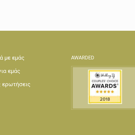
ά με εμάς
AWARDED
για εμάς
ς ερωτήσεις