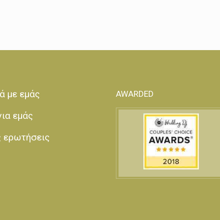
ά με εμάς
AWARDED
για εμάς
ς ερωτήσεις