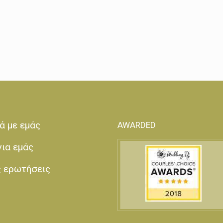
ά με εμάς
AWARDED
για εμάς
ς ερωτήσεις