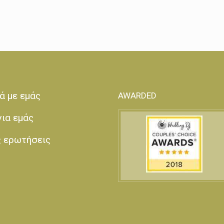
ά με εμάς
AWARDED
για εμάς
ς ερωτήσεις