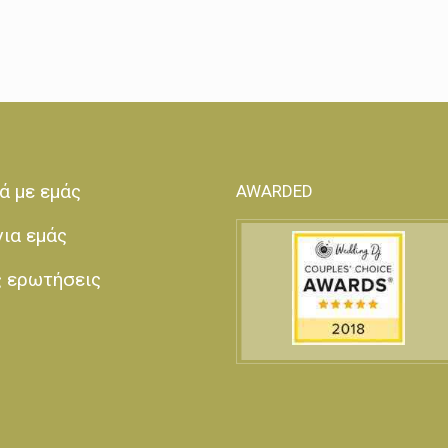
ά με εμάς
AWARDED
για εμάς
ς ερωτήσεις