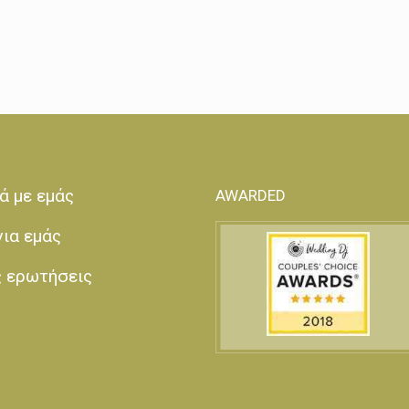
ά με εμάς
AWARDED
για εμάς
ς ερωτήσεις