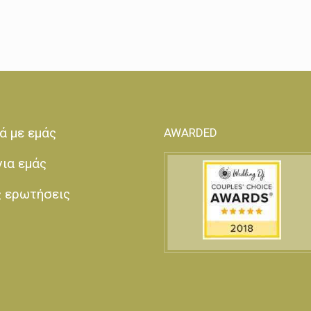
ά με εμάς
AWARDED
για εμάς
ς ερωτήσεις