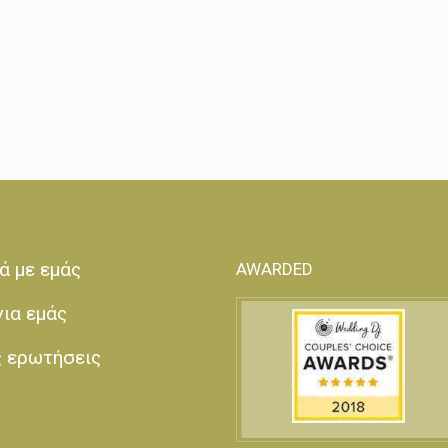
ά με εμάς
AWARDED
για εμάς
ς ερωτήσεις