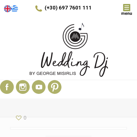
(+30) 697 7601 111
0