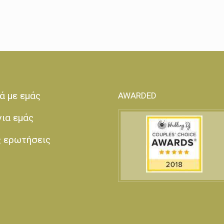
ά με εμάς
AWARDED
για εμάς
ς ερωτήσεις