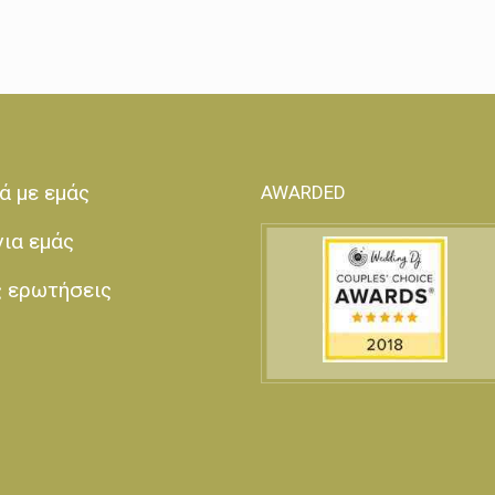
ά με εμάς
AWARDED
για εμάς
ς ερωτήσεις