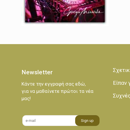
Σχετικ
Newsletter
Είπαν 
Κάντε την εγγραφή σας εδώ,
για να μαθαίνετε πρώτοι τα νέα
Συχνέ
μας!