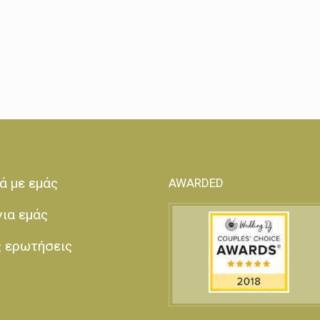
ά με εμάς
AWARDED
για εμάς
ς ερωτήσεις