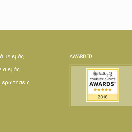
ά με εμάς
AWARDED
για εμάς
ς ερωτήσεις