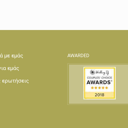
ά με εμάς
AWARDED
για εμάς
ς ερωτήσεις