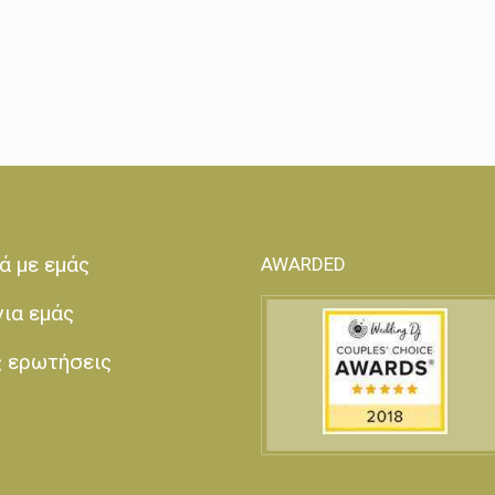
ά με εμάς
AWARDED
για εμάς
ς ερωτήσεις