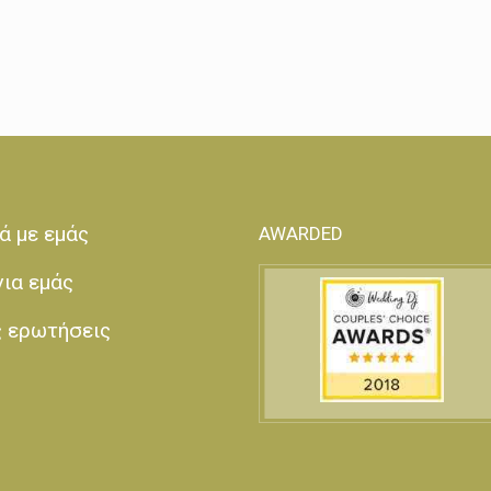
ά με εμάς
AWARDED
για εμάς
ς ερωτήσεις