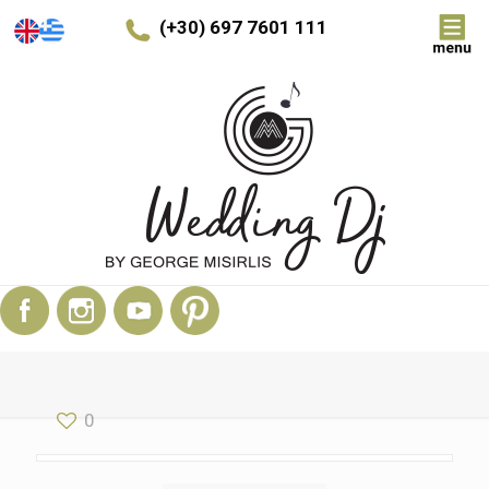
(+30) 697 7601 111
0