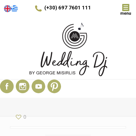
(+30) 697 7601 111
0