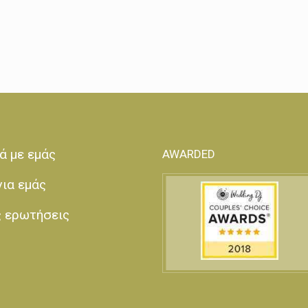
ά με εμάς
AWARDED
για εμάς
ς ερωτήσεις