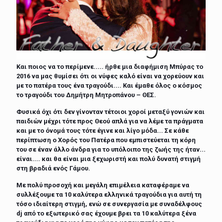
Και ποιος να το περίμενε..... ήρθε μια διαφήμιση Μπύρας το
2016 να μας θυμίσει ότι οι νύφες καλό είναι να χορεύουν και
με το πατέρα τους ένα τραγούδι.... Και έμαθε όλος ο κόσμος
το τραγούδι του Δημήτρη Μητροπάνου – ΘΕΣ.
Φυσικά όχι ότι δεν γίνονταν τέτοιοι χοροί μεταξύ γονιών και
παιδιών μέχρι τότε προς Θεού απλά για να λέμε τα πράγματα
και με το όνομά τους τότε έγινε και λίγο μόδα... Σε κάθε
περίπτωση ο Χορός του Πατέρα που εμπιστεύεται τη κόρη
του σε έναν άλλο άνδρα για το υπόλοιπο της ζωής της ήταν...
είναι.... και θα είναι μια ξεχωριστή και πολύ δυνατή στιγμή
στη βραδιά ενός Γάμου.
Με πολύ προσοχή και μεγάλη επιμέλεια καταφέραμε να
συλλέξουμε τα 10 καλύτερα ελληνικά τραγούδια για αυτή τη
τόσο ιδιαίτερη στιγμή, ενώ σε συνεργασία με συναδέλφους
dj από το εξωτερικό σας έχουμε βρει τα 10 καλύτερα ξένα