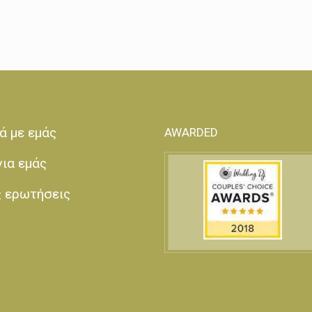
ά με εμάς
AWARDED
για εμάς
ς ερωτήσεις