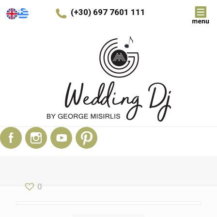
(+30) 697 7601 111
0