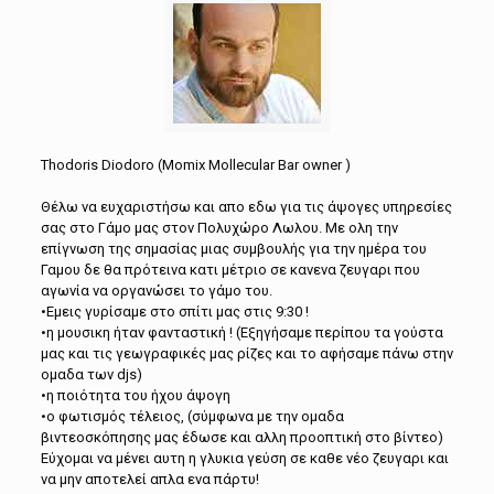
Thodoris Diodoro (Momix Mollecular Bar owner )
Θέλω να ευχαριστήσω και απο εδω για τις άψογες υπηρεσίες
σας στο Γάμο μας στον Πολυχώρο Λωλου. Με ολη την
επίγνωση της σημασίας μιας συμβουλής για την ημέρα του
Γαμου δε θα πρότεινα κατι μέτριο σε κανενα ζευγαρι που
αγωνία να οργανώσει το γάμο του.
•Εμεις γυρίσαμε στο σπίτι μας στις 9:30 !
•η μουσικη ήταν φανταστική ! (Εξηγήσαμε περίπου τα γούστα
μας και τις γεωγραφικές μας ρίζες και το αφήσαμε πάνω στην
ομαδα των djs)
•η ποιότητα του ήχου άψογη
•ο φωτισμός τέλειος, (σύμφωνα με την ομαδα
βιντεοσκόπησης μας έδωσε και αλλη προοπτική στο βίντεο)
Εύχομαι να μένει αυτη η γλυκια γεύση σε καθε νέο ζευγαρι και
να μην αποτελεί απλα ενα πάρτυ!