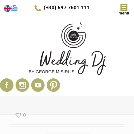
(+30) 697 7601 111
0