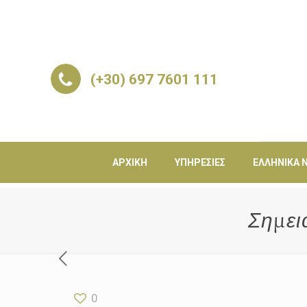
(+30) 697 7601 111
ΑΡΧΙΚΉ
ΥΠΗΡΕΣΊΕΣ
ΕΛΛΗΝΙΚΆ Ν
Σημει
0