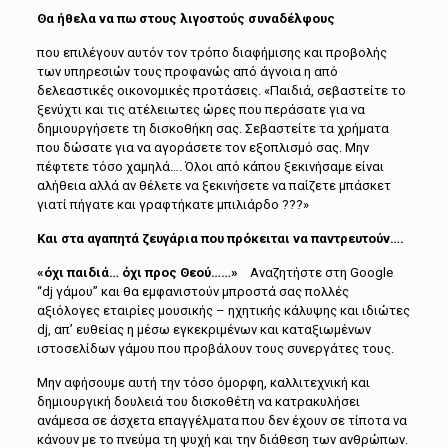
Θα ήθελα να πω στους λιγοστούς συναδέλφους
που επιλέγουν αυτόν τον τρόπο διαφήμισης και προβολής
των υπηρεσιών τους προφανώς από άγνοια η από
δελεαστικές οικονομικές προτάσεις. «Παιδιά, σεβαστείτε το
ξενύχτι και τις ατέλειωτες ώρες που περάσατε για να
δημιουργήσετε τη δισκοθήκη σας. Σεβαστείτε τα χρήματα
που δώσατε για να αγοράσετε τον εξοπλισμό σας. Μην
πέφτετε τόσο χαμηλά…. Όλοι από κάπου ξεκινήσαμε είναι
αλήθεια αλλά αν θέλετε να ξεκινήσετε να παίζετε μπάσκετ
γιατί πήγατε και γραφτήκατε μπιλιάρδο ???»
Και στα αγαπητά ζευγάρια που πρόκειται να παντρευτούν….
«όχι παιδιά… όχι προς Θεού……»
Αναζητήστε στη Google
“dj γάμου” και θα εμφανιστούν μπροστά σας πολλές
αξιόλογες εταιρίες μουσικής – ηχητικής κάλυψης και ιδιώτες
dj, απ’ ευθείας η μέσω εγκεκριμένων και καταξιωμένων
ιστοσελίδων γάμου που προβάλουν τους συνεργάτες τους.
Μην αφήσουμε αυτή την τόσο όμορφη, καλλιτεχνική και
δημιουργική δουλειά του δισκοθέτη να κατρακυλήσει
ανάμεσα σε άσχετα επαγγέλματα που δεν έχουν σε τίποτα να
κάνουν με το πνεύμα τη ψυχή και την διάθεση των ανθρώπων.