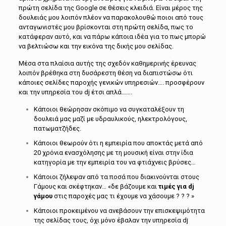
πρώτη σελίδα της Google σε θέσεις κλειδιά. Είναι μέρος της
δουλειάς μου λοιπόν πλέον να παρακολουθώ ποιοι από τους
ανταγωνιστές μου βρίσκονται στη πρώτη σελίδα, πως το
κατάφεραν αυτό, και να πάρω κάποια ιδέα για το πως μπορώ
να βελτιώσω και την εικόνα της δικής μου σελίδας.
Μέσα στα πλαίσια αυτής της σχεδόν καθημερινής έρευνας
λοιπόν βρέθηκα στη δυσάρεστη θέση να διαπιστώσω ότι
κάποιες σελίδες παροχής γενικών υπηρεσιών…. προσφέρουν
και την υπηρεσία του dj έτσι απλά…….
Κάποιοι θεώρησαν σκόπιμο να συγκαταλέξουν τη
δουλειά μας μαζί με υδραυλικούς, ηλεκτρολόγους,
πατωματζήδες.
Κάποιοι θεωρούν ότι η εμπειρία που αποκτάς μετά από
20 χρόνια ενασχόλησης με τη μουσική είναι στην ίδια
κατηγορία με την εμπειρία του να φτιάχνεις βρύσες…
Κάποιοι ζήλεψαν από τα ποσά που διακινούνται στους
Γάμους και σκέφτηκαν… «δε βάζουμε και
τιμές για
dj
γάμου
στις παροχές μας τι έχουμε να χάσουμε ? ? ? »
Κάποιοι προκειμένου να ανεβάσουν την επισκεψιμότητα
της σελίδας τους, όχι μόνο έβαλαν την υπηρεσία dj