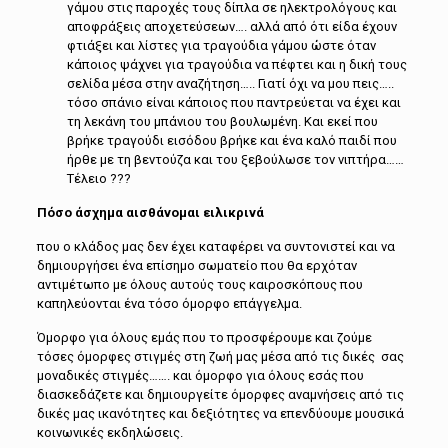
γάμου στις παροχές τους δίπλα σε ηλεκτρολόγους και
αποφράξεις αποχετεύσεων…. αλλά από ότι είδα έχουν
φτιάξει και λίστες για τραγούδια γάμου ώστε όταν
κάποιος ψάχνει για τραγούδια να πέφτει και η δική τους
σελίδα μέσα στην αναζήτηση….. Γιατί όχι να μου πεις…..
τόσο σπάνιο είναι κάποιος που παντρεύεται να έχει και
τη λεκάνη του μπάνιου του βουλωμένη. Και εκεί που
βρήκε τραγούδι εισόδου βρήκε και ένα καλό παιδί που
ήρθε με τη βεντούζα και του ξεβούλωσε τον νιπτήρα……
Τέλειο ???
Πόσο άσχημα αισθάνομαι ειλικρινά
που ο κλάδος μας δεν έχει καταφέρει να συντονιστεί και να
δημιουργήσει ένα επίσημο σωματείο που θα ερχόταν
αντιμέτωπο με όλους αυτούς τους καιροσκόπους που
καπηλεύονται ένα τόσο όμορφο επάγγελμα.
Όμορφο για όλους εμάς που το προσφέρουμε και ζούμε
τόσες όμορφες στιγμές στη ζωή μας μέσα από τις δικές σας
μοναδικές στιγμές……. και όμορφο για όλους εσάς που
διασκεδάζετε και δημιουργείτε όμορφες αναμνήσεις από τις
δικές μας ικανότητες και δεξιότητες να επενδύουμε μουσικά
κοινωνικές εκδηλώσεις.