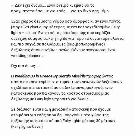
– Δεν έχει όνομα…. Είναι όνειρο κι εμείς θα το
πραγματοποιήσουμε για εσάς….. για το δικό σας Γάμο
Ένας χώρος δεξίωσης γάμου όσο όμορφος κι αν είναι πάντα
μπορεί να γίνει ομορφότερος με ένα καλοσχεδιασμένο
Fairy
lights – set up.
Ένας τρόπος διακόσμησης που κερδίζει
συνεχώς έδαφος τα
Fairy lights
για Γάμο τα συναντάμε ολοένα
και πιο συχνά σε πολυάριθμες (ακριβοπληρωμένες)
δεξιώσεις όπου συνήθως αναλαμβάνουν αναγνωρισμένοι
wedding planners
….
Όχι πια όμως…….
Η
Wedding DJ in Greece By Giorgio Missirlis
προχωρώντας
πάντα σε καινοτομίες στο τομέα των κοινωνικών δεξιώσεων
σχεδίασε και κατασκεύασε ειδικές συναρμολογούμενες
κατασκευές που θα κάνουν το κόστος στολισμού μιας
δεξίωσης με
Fairy lights
προσιτό για όλους…..
Σ
ε
διάθεση
είναι και η μοναδική κατασκευή που έχουμε
ετοιμάσει για εσάς όπου δημιουργούμε στο χώρο της
δεξίωσής σας μια στοά από
Fairy lights
μήκους 30 μέτρων.
(
Fairy lights Cave )