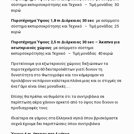
σύστημα εκπυρσοκρότησης και Τεχνικό – Τιμή μονάδας 30
ευρώ
Πυροτέχνημα Ύψους 1,8
m
Διάρκειας 30
sec
με ασύρματο
σύστημα εκπυρσοκρότησης και Τεχνικό – Τιμή μονάδας 25
ευρώ
Πυροτέχνημα Ύψους 2,5
m
Διάρκειας 30
sec
– Άκαπνα για
εσωτερικούς χώρους
με ασύρματο σύστημα
εκπυρσοκρότησης και Τεχνικό – Τιμή μονάδας 40 ευρώ
Προτείνουμε για εξωτερικούς χώρους δεξιώσεων τα
πυροτεχνήματα 60 δευτερολέπτων γιατί δινουν τη
δυνατότητα στο Φωτογράφο και τον κάμεραμαν να
προλάβουν να πάρουν καλύτερα πλάνα μιας και οι στιγμές σε
ένα Γάμο είναι όλες μοναδικές…..
Επίσης θα πρέπει να θυμάστε ότι τα συντριβάνια σε
περίπτωση αέρα χάνουν αρκετό από το ύψος που δινουν οι
προδιαγραφές τους.
Ιδιαίτερα σε γάμους στα Ελληνικά νησιά όπου βρισκόμαστε
συχνά έχουμε δει περιπτώσεις όπου συντριβάνια
Ύψους 6 m έπεσαν στα 4 μέτρα