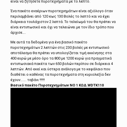
είναι να ζητήσετε πυροτεχνήματα με το λεπτό.
Ένα πακέτο εναέριων πυροτεχνημάτων είναι αξιόλογο όταν
περιλαμβάνει από 120 εως 130 Βολές το λεπτό και να έχει
διάρκεια τουλάχιστον 2 λεπτά. Το τελείωμά του θα πρέπει να
είναι εντυπωσικό και όχι να τελειώνει με τον ίδιο τρόπο που
άρχισε….
Με αυτά τα δεδομένα για ένα βασικό πακέτο
πυροτεχνημάτων 2 λεπτών στις 230 βολές με εντυπωσικό
αποτέλεσμα θα πρέπει να υπολογίζεται τιμή εκκίνησης στα
400 ευρώ με μέσο όρο τα 800 με 1200 ευρώ για πραγματικά
εντυπωσιακά πακέτα των 650 βολών περίπου σε διάρκεια 4
λεπτών. Από εκεί και ύστερα ανάλογα με το κεφάλαιο που
διαθέτει ο καθένας τα πυροτεχνήματα στη κυριολεξία δεν
έχουν……. ταβάνι !!!!!!
Βασικό πακέτο Πυροτεχνημάτων ΝΟ 1 ΚΩΔ.WDTK110