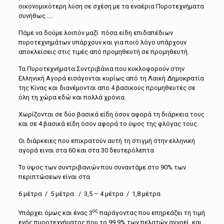
οικονομικότερη λύση σε σχέση με τα εναέρια Πυροτεχνήματα
συνήθως…..
Πάμε να δούμε λοιπόν μαζί πόσα είδη επιδαπέδιων
πυροτεχνημάτων υπάρχουν και για ποιό λόγο υπάρχουν
αποκλείσεις στις τιμές από προμηθευτή σε προμηθευτή.
Τα Πυροτεχνήματα Συντριβάνια που κυκλοφορούν στην
Ελληνική Αγορά εισάγονται κυρίως από τη Λαική Δημοκρατία
της Κίνας και διανέμονται απο 4 βασικούς προμηθευτές σε
όλη τη χώρα εδώ και πολλά χρόνια.
Χωρίζονται σε δύο βασικά είδη όσον αφορά τη διάρκεια τους
και σε 4 βασικά είδη όσον αφορά το ύψος της φλόγας τους.
Οι διάρκειες που επικρατούν αυτή τη στιγμή στην ελληνική
αγορά ειναι στα 60 και στα 30 δευτερόλεπτα
To ύψος των συντριβανιών που συναντάμε στο 90% των
περιπτώσεων είναι στα
6 μέτρα / 5 μέτρα / 3,5 – 4 μέτρα / 1,8 μέτρα
ος
Υπάρχει όμως και ένας 3
παράγοντας που επηρεάζει τη τιμή
ενός πυροτεχνήματος που το 99,9% των πελατών αγνοεί και